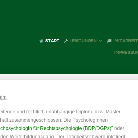
START
LEISTUNGEN
MITARBEI
IMPRESSU
eim
eitende und rechtlich unabhängige Diplom- bzw. Master-
chaft zusammengeschlossen. Die Psychologinnen
chpsychologin für Rechtspsychologie (BDP/DGPs)"
oder
nden Weiterbildungsgang. Der Tätigkeitsschwerpunkt liegt