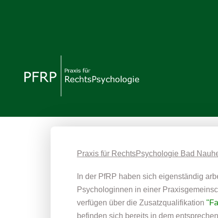
Praxis für RechtsPsychologie Bad Nauh
In der PfRP haben sich eigenständig arb
Psychologinnen in einer Praxisgemeins
verfügen über die Zusatzqualifikation
"Fa
befinden sich bereits in dem entspreche