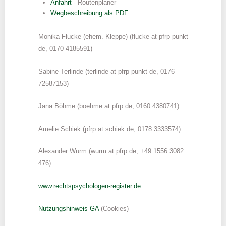
Anfahrt
- Routenplaner
Wegbeschreibung als PDF
Monika Flucke (ehem. Kleppe)
(flucke
at pfrp punkt
de
, 0170 4185591)
Sabine Terlinde (terlinde
at pfrp punkt de
, 0176
72587153)
Jana Böhme (boehme at pfrp.de, 0160 4380741)
Amelie Schiek (pfrp at schiek.de, 0178 3333574)
Alexander Wurm (wurm at pfrp.de, +49 1556 3082
476)
www.rechtspsychologen-register.de
Nutzungshinweis GA
(Cookies)