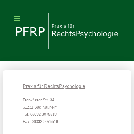
Praxis für RechtsPsychologie
Frankfurter Str. 34
61231 Bad Nauheim
Tel: 06032 3075518
Fax: 06032 3075519